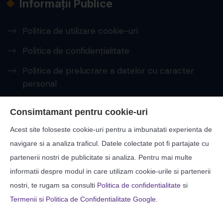
Informații Publice
Politica de utilizare cookie-uri
Politica de confidențialitate
Politica de prelucrare a datelor cu caracter
personal
PRELUCRAREA DATELOR CU CARACTER
Consimtamant pentru cookie-uri
PERSONAL – A.N.S.P.D.C.
Acest site foloseste cookie-uri pentru a imbunatati experienta de
Protecția consumatorilor – A.N.P.C.
navigare si a analiza traficul. Datele colectate pot fi partajate cu
partenerii nostri de publicitate si analiza. Pentru mai multe
Contact
informatii despre modul in care utilizam cookie-urile si partenerii
nostri, te rugam sa consulti
Politica de confidentialitate
si
Str: Zorilor, Nr: 17, Suceava
Termenii si Politica de Confidentialitate Google
.
40-0230-513399