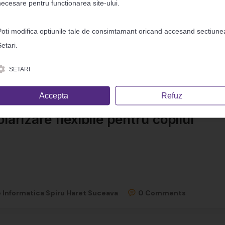
necesare pentru functionarea site-ului.
Poti modifica optiunile tale de consimtamant oricand accesand sectiune
etari.
SETARI
Accepta
Refuz
arizare flexibile pentru copilul
e Informatica Spiru Haret Suceava
0 Comments