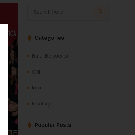
Categories
Balul Bobocilor
CNI
Info
Noutăți
Popular Posts