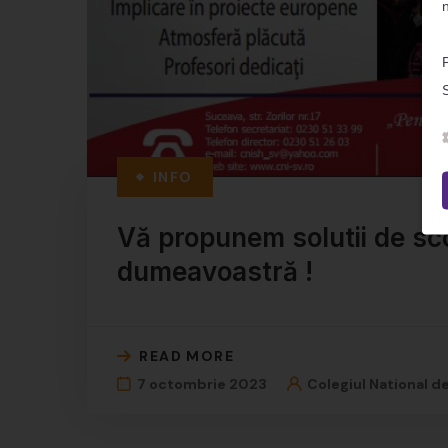
S
INFO
Vă propunem solutii de scol
dumeavoastră !
READ MORE
7 octombrie 2023
Colegiul National d