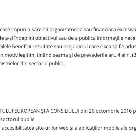
care impun o sarcină organizatorică sau financiară excesiv
 a-şi îndeplini obiectivul sau de a publica informațiile neces
ilele beneficii rezultate sau prejudiciul care riscă să fie adu
un motiv legitim, ţinând seama şi de prevederile art. 4 alin. 
anismelor din sectorul public.
UI EUROPEAN ȘI A CONSILIULUI din 26 octombrie 2016 privin
 sectorul public
cesibilitatea site-urilor web şi a aplicaţiilor mobile ale o