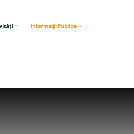
vități
Informații Publice