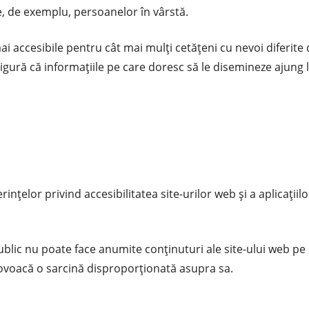
le, de exemplu, persoanelor în vârstă.
i accesibile pentru cât mai mulți cetățeni cu nevoi diferite 
e asigură că informațiile pe care doresc să le disemineze ajun
inţelor privind accesibilitatea site-urilor web şi a aplicaţi
public nu poate face anumite conținuturi ale site-ului web pe 
ovoacă o sarcină disproporționată asupra sa.