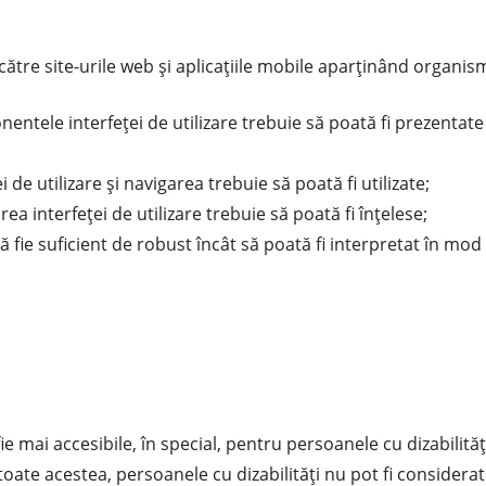
către site-urile web și aplicațiile mobile aparținând organis
nentele interfeţei de utilizare trebuie să poată fi prezentate 
de utilizare şi navigarea trebuie să poată fi utilizate;
area interfeţei de utilizare trebuie să poată fi înţelese;
 fie suficient de robust încât să poată fi interpretat în mod f
 fie mai accesibile, în special, pentru persoanele cu dizabil
 toate acestea, persoanele cu dizabilități nu pot fi considerat