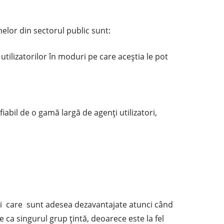
melor din sectorul public sunt:
utilizatorilor în moduri pe care aceştia le pot
iabil de o gamă largă de agenţi utilizatori,
ități care sunt adesea dezavantajate atunci când
e ca singurul grup țintă, deoarece este la fel