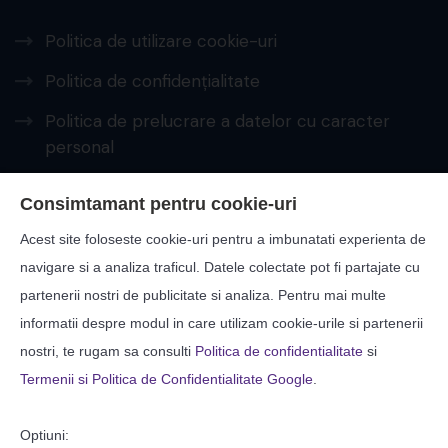
Politica de utilizare cookie-uri
Politica de confidențialitate
Politica de prelucrare a datelor cu caracter
personal
PRELUCRAREA DATELOR CU CARACTER
Consimtamant pentru cookie-uri
PERSONAL – A.N.S.P.D.C.
Acest site foloseste cookie-uri pentru a imbunatati experienta de
Protecția consumatorilor – A.N.P.C.
navigare si a analiza traficul. Datele colectate pot fi partajate cu
partenerii nostri de publicitate si analiza. Pentru mai multe
Contact
informatii despre modul in care utilizam cookie-urile si partenerii
nostri, te rugam sa consulti
Politica de confidentialitate
si
Str: Zorilor, Nr: 17, Suceava
Termenii si Politica de Confidentialitate Google
.
40-0230-513399
Optiuni: