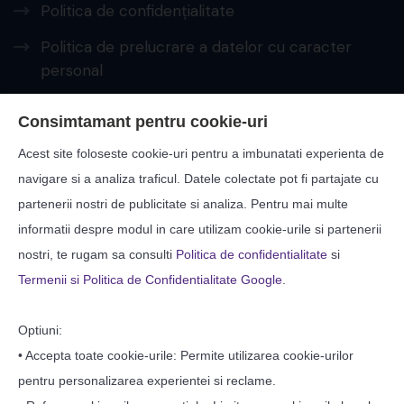
Politica de confidențialitate
Politica de prelucrare a datelor cu caracter
personal
PRELUCRAREA DATELOR CU CARACTER
Consimtamant pentru cookie-uri
PERSONAL – A.N.S.P.D.C.
Acest site foloseste cookie-uri pentru a imbunatati experienta de
Protecția consumatorilor – A.N.P.C.
navigare si a analiza traficul. Datele colectate pot fi partajate cu
partenerii nostri de publicitate si analiza. Pentru mai multe
Contact
informatii despre modul in care utilizam cookie-urile si partenerii
nostri, te rugam sa consulti
Politica de confidentialitate
si
Str: Zorilor, Nr: 17, Suceava
Termenii si Politica de Confidentialitate Google
.
40-0230-513399
Optiuni:
cnish_sv@yahoo.com
• Accepta toate cookie-urile: Permite utilizarea cookie-urilor
pentru personalizarea experientei si reclame.