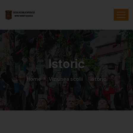
Istoric
Home
Viziunea scolii
Istoric