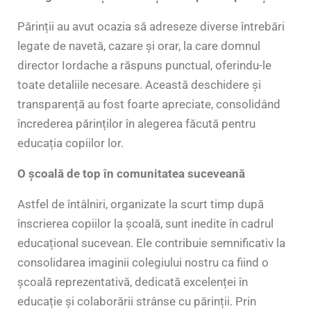
Părinții au avut ocazia să adreseze diverse întrebări
legate de navetă, cazare și orar, la care domnul
director Iordache a răspuns punctual, oferindu-le
toate detaliile necesare. Această deschidere și
transparență au fost foarte apreciate, consolidând
încrederea părinților în alegerea făcută pentru
educația copiilor lor.
O școală de top în comunitatea suceveană
Astfel de întâlniri, organizate la scurt timp după
înscrierea copiilor la școală, sunt inedite în cadrul
educațional sucevean. Ele contribuie semnificativ la
consolidarea imaginii colegiului nostru ca fiind o
școală reprezentativă, dedicată excelenței în
educație și colaborării strânse cu părinții. Prin