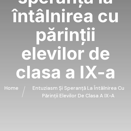
întâlnirea cu
părinții
elevilor de
clasa a IX-a
Home
Entuziasm Și Speranță La Întâlnirea Cu
Părinții Elevilor De Clasa A IX-A