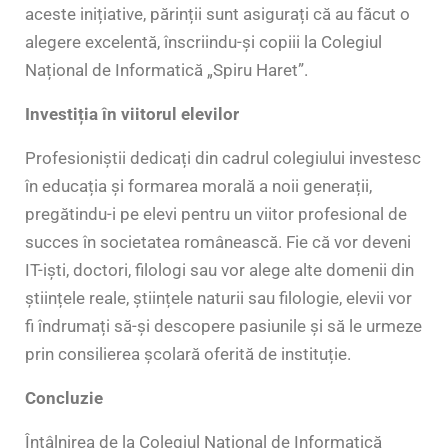
aceste inițiative, părinții sunt asigurați că au făcut o
alegere excelentă, înscriindu-și copiii la Colegiul
Național de Informatică „Spiru Haret”.
Investiția în viitorul elevilor
Profesioniștii dedicați din cadrul colegiului investesc
în educația și formarea morală a noii generații,
pregătindu-i pe elevi pentru un viitor profesional de
succes în societatea românească. Fie că vor deveni
IT-iști, doctori, filologi sau vor alege alte domenii din
științele reale, științele naturii sau filologie, elevii vor
fi îndrumați să-și descopere pasiunile și să le urmeze
prin consilierea școlară oferită de instituție.
Concluzie
Întâlnirea de la Colegiul Național de Informatică