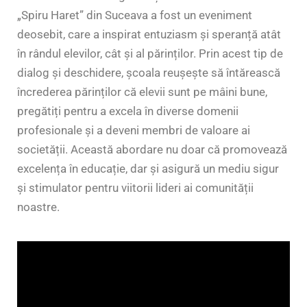
„Spiru Haret” din Suceava a fost un eveniment
deosebit, care a inspirat entuziasm și speranță atât
în rândul elevilor, cât și al părinților. Prin acest tip de
dialog și deschidere, școala reușește să întărească
încrederea părinților că elevii sunt pe mâini bune,
pregătiți pentru a excela în diverse domenii
profesionale și a deveni membri de valoare ai
societății. Această abordare nu doar că promovează
excelența în educație, dar și asigură un mediu sigur
și stimulator pentru viitorii lideri ai comunității
noastre.